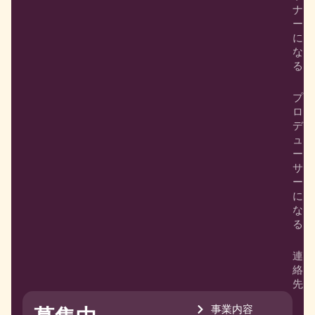
ナ
ー
に
な
る
プ
ロ
デ
ュ
ー
サ
ー
に
な
る
連
絡
先
事業内容