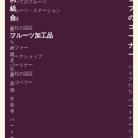
すべてのフルーツ
組
フ
フルーツ・ステーション
合
の
流通
コ
当社の認証
私
フルーツ加工品
ー
た
ち
ナ
オファー
の
ー
歴
ワークショップ
史
パートナー
シ
生
ェ
当社の認証
産
フ
シコベリー
店
た
舗
ち
生
パ
産
ー
者
ト
ナ
パ
ー
ー
シ
ト
ッ
ナ