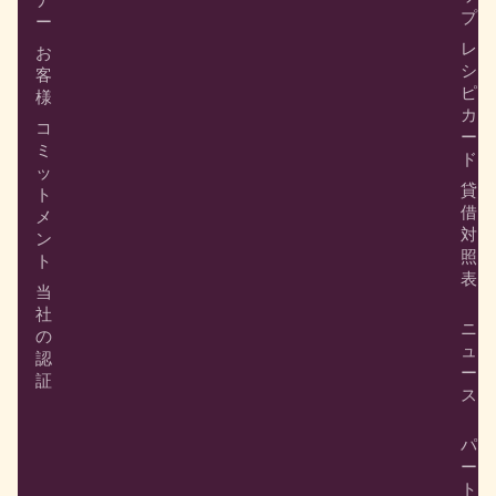
プ
ー
レ
お
シ
客
ピ
様
カ
コ
ー
ミ
ド
ッ
貸
ト
借
メ
対
ン
照
ト
表
当
社
ニ
の
ュ
認
ー
証
ス
パ
ー
ト