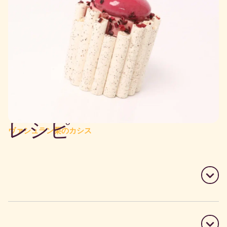
レシピ
ヴァシュラン栗のカシス