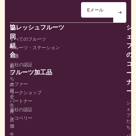
協
フレッシュフルーツ
シ
同
ェ
すべてのフルーツ
組
フ
フルーツ・ステーション
合
の
流通
コ
当社の認証
私
フルーツ加工品
ー
た
ち
ナ
オファー
の
ー
歴
ワークショップ
史
パートナー
シ
生
ェ
当社の認証
産
フ
シコベリー
店
た
舗
ち
生
パ