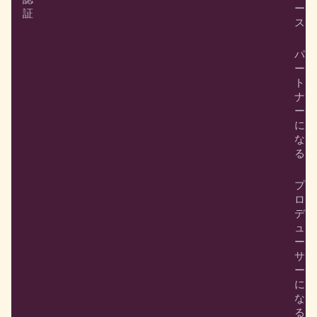
ー
証
ス
パ
ー
ト
ナ
ー
に
な
る
プ
ロ
デ
ュ
ー
サ
ー
に
な
る