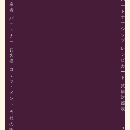
産
ー
者
ト
ナ
パ
ー
ー
シ
ト
ッ
ナ
プ
ー
レ
お
シ
客
ピ
様
カ
コ
ー
ミ
ド
ッ
貸
ト
借
メ
対
ン
照
ト
表
当
社
ニ
の
ュ
認