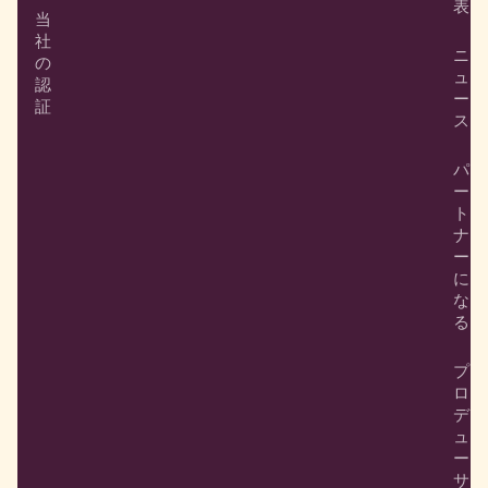
表
当
社
ニ
の
ュ
認
ー
証
ス
パ
ー
ト
ナ
ー
に
な
る
プ
ロ
デ
ュ
ー
サ