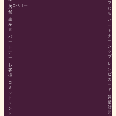
フ
シコベリー
店
た
舗
ち
生
パ
産
ー
者
ト
ナ
パ
ー
ー
シ
ト
ッ
ナ
プ
ー
レ
お
シ
客
ピ
様
カ
コ
ー
ミ
ド
ッ
貸
ト
借
メ
対
ン
照
ト