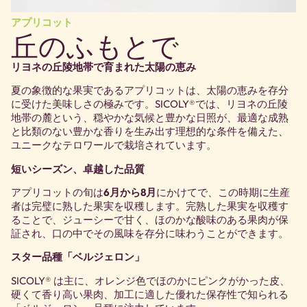
アプリコット
丘のふもとで
リヨネの丘陵地帯で育まれた太陽の恵み
夏の象徴的な果実であるアプリコットは、太陽の恵みを存分
に受けた美味しさの極みです。SICOLY®では、リヨネの丘陵
地帯の麓という、穏やかな気候と豊かな日照が、最適な成熟
と比類のない豊かな香りを生み出す理想的な条件を備えた、
ユニークなテロワールで栽培されています。
短いシーズン、卓越した品質
アプリコットの旬は
6月から8月
にかけてで、この時期に生産
者は完璧に熟した果実を収穫します。完熟した果実を収穫す
ることで、ジューシーで甘く、ほのかな酸味のある果肉が保
証され、口の中でその風味を存分に味わうことができます。
スター品種「ベルジェロン」
SICOLY® は主に、オレンジ色でほのかにピンクがかった皮、
硬くて香り高い果肉、加工に適した優れた保存性で知られる