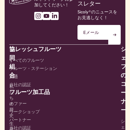
スレター
加してください！
Sicoly®のニュースを
お見逃しなく！
協
フレッシュフルーツ
シ
同
ェ
すべてのフルーツ
組
フ
フルーツ・ステーション
合
の
流通
コ
当社の認証
私
フルーツ加工品
ー
た
ち
ナ
オファー
の
ー
歴
ワークショップ
史
パートナー
シ
生
ェ
当社の認証
産