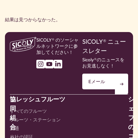
結果は見つからなかった。
SICOLY® のソーシャ
SICOLY® ニュー
ルネットワークに参
スレター
加してください！
Sicoly®のニュースを
お見逃しなく！
協
フレッシュフルーツ
シ
同
ェ
すべてのフルーツ
組
フ
フルーツ・ステーション
合
の
流通
コ
当社の認証