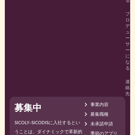
る
プ
ロ
デ
ュ
ー
サ
ー
に
な
る
連
絡
先
事業内容
募集中
募集職種
SICOLY-SICODISに入社するとい
未承諾申請
うことは、ダイナミックで革新的
季節のアプリ