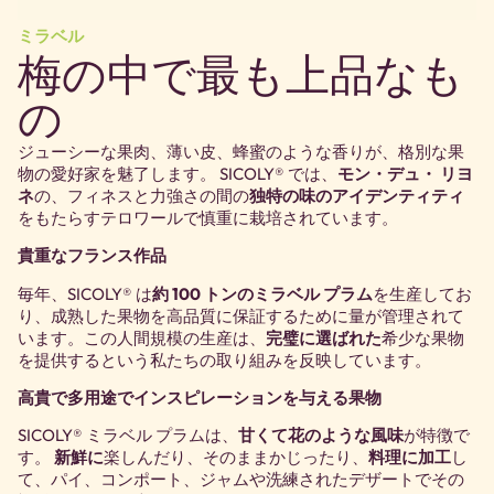
ミラベル
梅の中で最も上品なも
の
ジューシーな果肉、薄い皮、蜂蜜のような香りが、格別な果
物の愛好家を魅了します。 SICOLY® では、
モン・デュ・ リヨ
ネ
の、フィネスと力強さの間の
独特の味のアイデンティティ
をもたらすテロワールで慎重に栽培されています。
貴重なフランス作品
毎年、SICOLY® は
約 100 トンのミラベル プラム
を生産してお
り、成熟した果物を高品質に保証するために量が管理されて
います。この人間規模の生産は、
完璧に選ばれた
希少な果物
を提供するという私たちの取り組みを反映しています。
高貴で多用途でインスピレーションを与える果物
SICOLY® ミラベル プラムは、
甘くて花のような風味
が特徴で
す。
新鮮に
楽しんだり、そのままかじったり、
料理に加工
し
て、パイ、コンポート、ジャムや洗練されたデザートでその