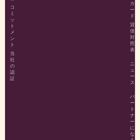
カ
コ
ー
ミ
ド
ッ
貸
ト
借
メ
対
ン
照
ト
表
当
社
ニ
の
ュ
認
ー
証
ス
パ
ー
ト
ナ
ー
に
な