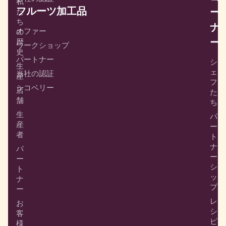
私
フルーツ加工品
ー
た
ち
ナ
オファー
の
ー
歴
ワークショップ
史
パートナー
シ
生
ェ
当社の認証
産
フ
シコベリー
店
た
舗
ち
生
パ
産
ー
者
ト
ナ
パ
ー
ー
シ
ト
ッ
ナ
プ
ー
レ
お
シ
客
ピ
様