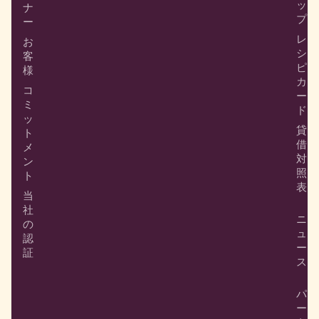
ッ
ナ
プ
ー
レ
お
シ
客
ピ
様
カ
コ
ー
ミ
ド
ッ
貸
ト
借
メ
対
ン
照
ト
表
当
社
ニ
の
ュ
認
ー
証
ス
パ
ー