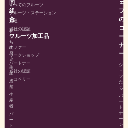
同
ェ
すべてのフルーツ
組
フ
フルーツ・ステーション
合
の
流通
コ
当社の認証
私
フルーツ加工品
ー
た
ち
ナ
オファー
の
ー
歴
ワークショップ
史
パートナー
シ
生
ェ
当社の認証
産
フ
シコベリー
店
た
舗
ち
生
パ
産
ー
者
ト
ナ
パ
ー
ー
シ
ト