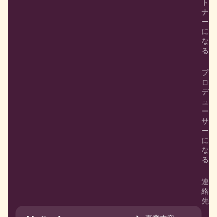
ト
ナ
ー
に
な
る
プ
ロ
デ
ュ
ー
サ
ー
に
な
る
連
絡
先