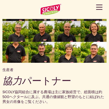
生産者
協力
パートナー
SICOLY協同組合に属する農場は主に家族経営で、総面積は約
500ヘクタールに及ぶ。共通の価値観と野望のもとに結ばれた
男女の肖像をご覧ください。