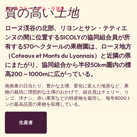
質の高い
土地
モン＆コトー・デュ・リヨネ
ローヌ渓谷の北部、リヨンとサン・テティエ
ンヌの間に位置するSICOLYの協同組合員が所
有する570ヘクタールの果樹園は、ローヌ地方
（Coteaux et Monts du Lyonnais）と近隣の県
にまたがり、協同組合から半径50km圏内の標
高200～1000mに広がっている。
南南東の日当たり、豊かな土壌、変化に富んだ地形など、果
物の栽培に理想的な土壌のおかげで、組合員はチェリー、リ
ンゴ、洋ナシ、赤い果実などの特産物を栽培し、毎年8000ト
ンの最高品質の果物を収穫している。
生産者