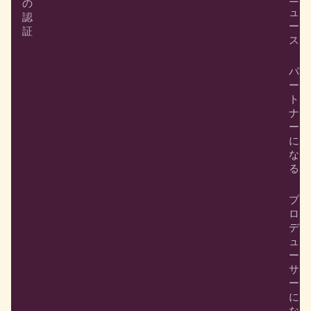
の
ュ
認
ー
証
ス
パ
ー
ト
ナ
ー
に
な
る
プ
ロ
デ
ュ
ー
サ
ー
に
な