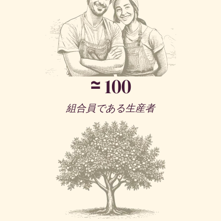
≃
100
組合員である生産者