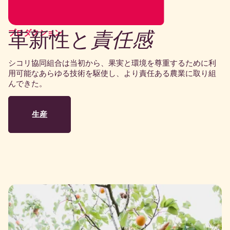
革新性と
責任感
プロダクション
シコリ協同組合は当初から、果実と環境を尊重するために利
用可能なあらゆる技術を駆使し、より責任ある農業に取り組
んできた。
生産