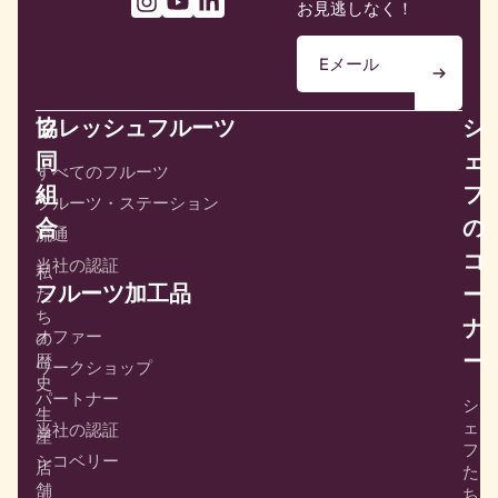
お見逃しなく！
協
フレッシュフルーツ
シ
同
ェ
すべてのフルーツ
組
フ
フルーツ・ステーション
合
の
流通
コ
当社の認証
私
フルーツ加工品
ー
た
ち
ナ
オファー
の
ー
歴
ワークショップ
史
パートナー
シ
生
ェ
当社の認証
産
フ
シコベリー
店
た
舗
ち