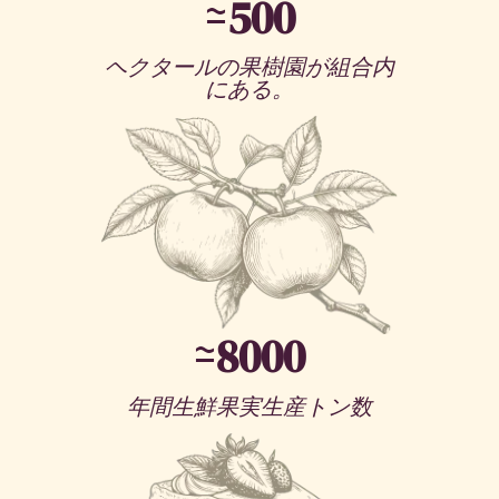
≃
500
ヘクタールの果樹園が組合内
にある。
≃
8000
年間生鮮果実生産トン数