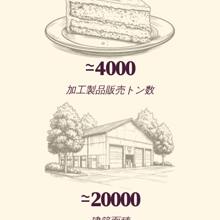
≃
4000
加工製品販売トン数
≃
20000