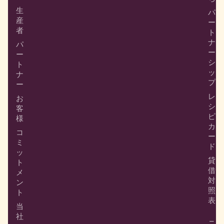
生
パ
産
ー
者
ト
ナ
パ
ー
ー
シ
ト
ッ
ナ
プ
ー
レ
お
シ
客
ピ
様
カ
コ
ー
ミ
ド
ッ
貸
ト
借
メ
対
ン
照
ト
表
当
社
ニ