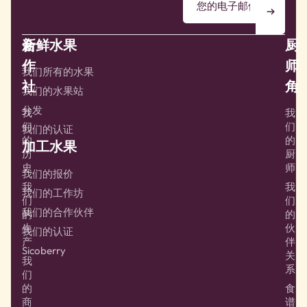
合
新鲜水果
厨
作
师
我们所有的水果
社
角
我们的水果站
分发
我
我
们
们
我们的认证
的
的
加工水果
历
厨
史
师
我们的报价
我
我
我们的工作坊
们
们
我们的合作伙伴
的
的
生
伙
我们的认证
产
伴
Sicoberry
关
我
系
们
的
食
商
谱