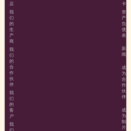
店
卡
我
资
们
产
的
负
生
债
产
表
商
新
我
闻
们
的
合
成
作
为
伙
合
伴
作
伙
我
伴
们
的
成
客
为
户
制
我
片
们