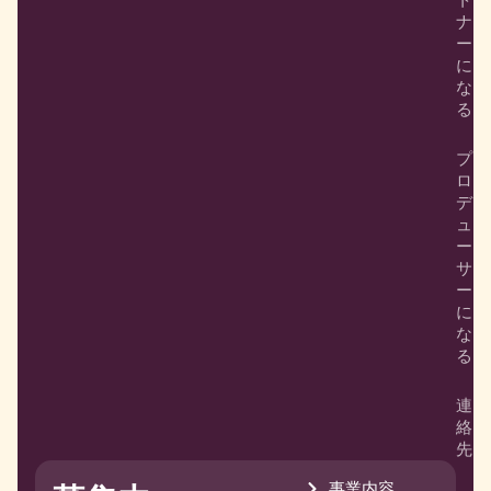
ナ
ー
に
な
る
プ
ロ
デ
ュ
ー
サ
ー
に
な
る
連
絡
先
事業内容