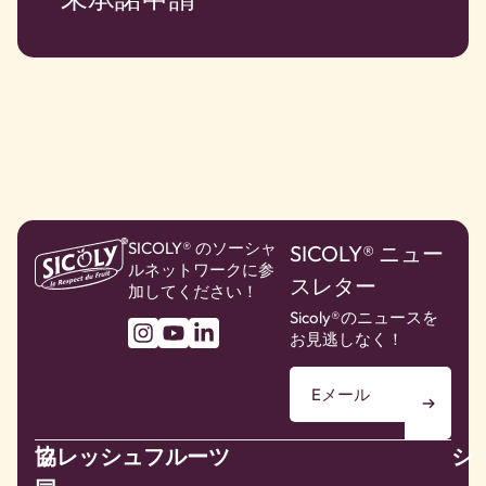
SICOLY® のソーシャ
SICOLY® ニュー
ルネットワークに参
スレター
加してください！
Sicoly®のニュースを
お見逃しなく！
協
フレッシュフルーツ
シ