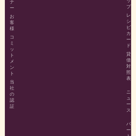
ッ
ナ
プ
ー
レ
お
シ
客
ピ
様
カ
コ
ー
ミ
ド
ッ
貸
ト
借
メ
対
ン
照
ト
表
当
社
ニ
の
ュ
認
ー
証
ス
パ
ー
ト