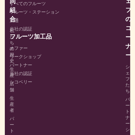
同
ェ
すべてのフルーツ
組
フ
フルーツ・ステーション
合
の
流通
コ
当社の認証
私
フルーツ加工品
ー
た
ち
ナ
オファー
の
ー
歴
ワークショップ
史
パートナー
シ
生
ェ
当社の認証
産
フ
シコベリー
店
た
舗
ち
生
パ
産
ー
者
ト
ナ
パ
ー
ー
シ
ト