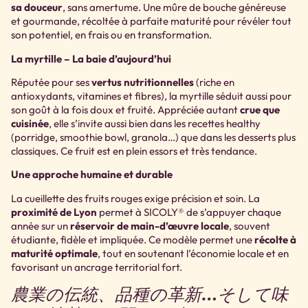
sa douceur
, sans amertume. Une mûre de bouche généreuse
et gourmande, récoltée à parfaite maturité pour révéler tout
son potentiel, en frais ou en transformation.
La myrtille – La baie d’aujourd’hui
Réputée pour ses
vertus nutritionnelles
(riche en
antioxydants, vitamines et fibres), la myrtille séduit aussi pour
son goût à la fois doux et fruité. Appréciée autant
crue que
cuisinée
, elle s’invite aussi bien dans les recettes healthy
(porridge, smoothie bowl, granola…) que dans les desserts plus
classiques. Ce fruit est en plein essors et très tendance.
Une approche humaine et durable
La cueillette des fruits rouges exige précision et soin. La
proximité de Lyon
permet à SICOLY® de s’appuyer chaque
année sur un
réservoir de main-d’œuvre locale
, souvent
étudiante, fidèle et impliquée. Ce modèle permet une
récolte à
maturité optimale
, tout en soutenant l’économie locale et en
favorisant un ancrage territorial fort.
農業の伝統、品種の革新…そして味