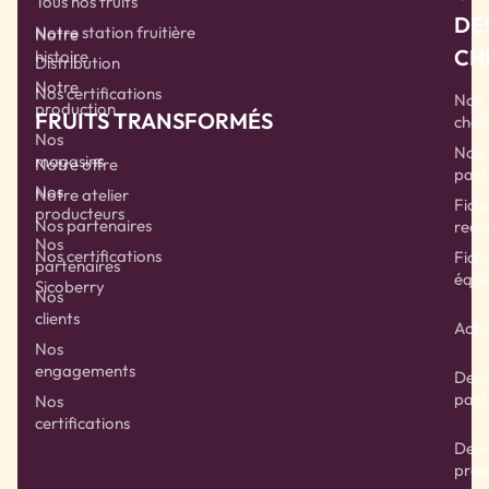
Tous nos fruits
DE
Notre station fruitière
Notre
CH
histoire
Distribution
Notre
Nos certifications
Nos
production
FRUITS TRANSFORMÉS
chef
Nos
Nos
magasins
Notre offre
part
Nos
Notre atelier
Fich
producteurs
Nos partenaires
rece
Nos
Nos certifications
Fich
partenaires
équil
Sicoberry
Nos
clients
Actu
Nos
engagements
Deve
part
Nos
certifications
Deve
prod