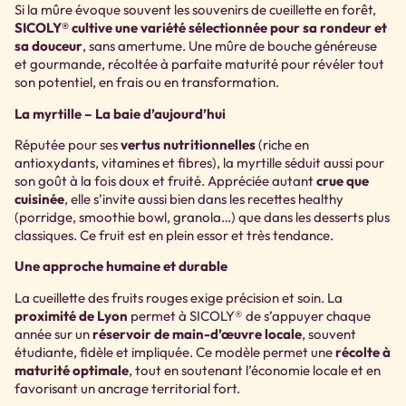
Si la mûre évoque souvent les souvenirs de cueillette en forêt,
SICOLY® cultive une variété sélectionnée pour sa rondeur et
sa douceur
, sans amertume. Une mûre de bouche généreuse
et gourmande, récoltée à parfaite maturité pour révéler tout
son potentiel, en frais ou en transformation.
La myrtille – La baie d’aujourd’hui
Réputée pour ses
vertus nutritionnelles
(riche en
antioxydants, vitamines et fibres), la myrtille séduit aussi pour
son goût à la fois doux et fruité. Appréciée autant
crue que
cuisinée
, elle s’invite aussi bien dans les recettes healthy
(porridge, smoothie bowl, granola…) que dans les desserts plus
classiques. Ce fruit est en plein essor et très tendance.
Une approche humaine et durable
La cueillette des fruits rouges exige précision et soin. La
proximité de Lyon
permet à SICOLY® de s’appuyer chaque
année sur un
réservoir de main-d’œuvre locale
, souvent
étudiante, fidèle et impliquée. Ce modèle permet une
récolte à
maturité optimale
, tout en soutenant l’économie locale et en
favorisant un ancrage territorial fort.