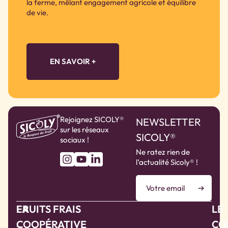
la ferme, mêlant engagement agricole et équilibre
de vie.
EN SAVOIR +
Rejoignez SICOLY®
NEWSLETTER
sur les réseaux
SICOLY®
sociaux !
Ne ratez rien de
l’actualité Sicoly® !
LA
FRUITS FRAIS
LE
COOPÉRATIVE
CO