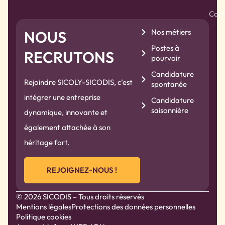
Cont
Nos métiers
NOUS
Postes à
RECRUTONS
pourvoir
Candidature
Rejoindre SICOLY-SICODIS, c’est
spontanée
intégrer une entreprise
Candidature
saisonnière
dynamique, innovante et
également attachée à son
héritage fort.
REJOIGNEZ-NOUS !
© 2026 SICODIS – Tous droits réservés
Mentions légales
Protections des données personnelles
Politique cookies