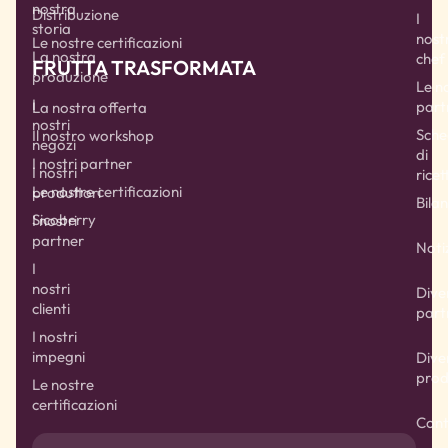
nostra
Distribuzione
I
storia
nostr
Le nostre certificazioni
La nostra
chef
FRUTTA TRASFORMATA
produzione
Le n
I
part
La nostra offerta
nostri
Sche
Il nostro workshop
negozi
di
I nostri partner
I nostri
ricet
Le nostre certificazioni
produttori
Bilan
Sicoberry
I nostri
partner
Noti
I
nostri
Dive
clienti
part
I nostri
impegni
Dive
prod
Le nostre
certificazioni
Cont