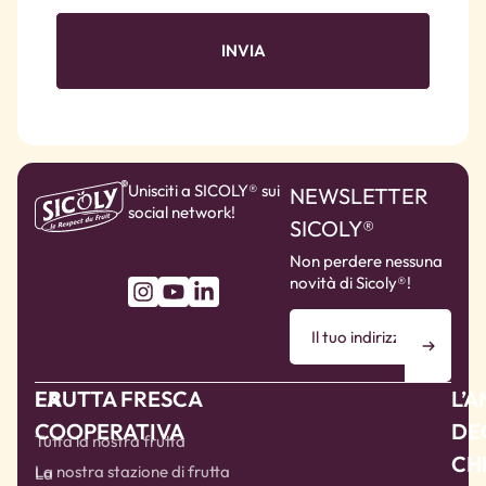
Unisciti a SICOLY® sui
NEWSLETTER
social network!
SICOLY®
Non perdere nessuna
novità di Sicoly®!
LA
FRUTTA FRESCA
L’
COOPERATIVA
DE
Tutta la nostra frutta
CH
La nostra stazione di frutta
La