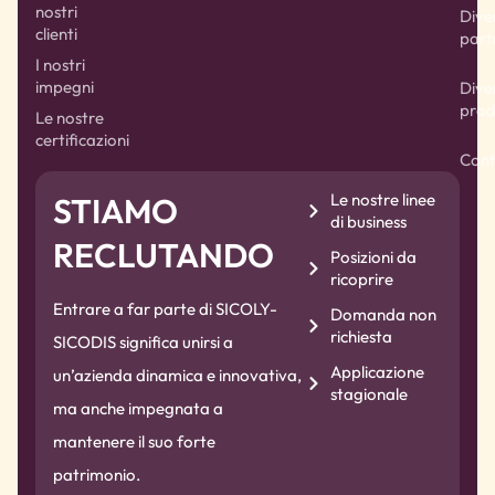
nostri
Dive
clienti
part
I nostri
impegni
Dive
prod
Le nostre
certificazioni
Cont
Le nostre linee
STIAMO
di business
RECLUTANDO
Posizioni da
ricoprire
Entrare a far parte di SICOLY-
Domanda non
richiesta
SICODIS significa unirsi a
Applicazione
un’azienda dinamica e innovativa,
stagionale
ma anche impegnata a
mantenere il suo forte
patrimonio.