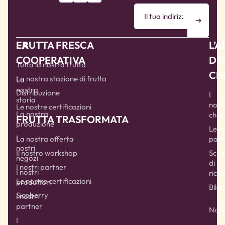
LA
FRUTTA FRESCA
L’
COOPERATIVA
DE
Tutta la nostra frutta
CH
La nostra stazione di frutta
La
nostra
Distribuzione
I
storia
nostr
Le nostre certificazioni
La nostra
chef
FRUTTA TRASFORMATA
produzione
Le n
I
part
La nostra offerta
nostri
Sche
Il nostro workshop
negozi
di
I nostri partner
I nostri
ricet
Le nostre certificazioni
produttori
Bilan
Sicoberry
I nostri
partner
Noti
I