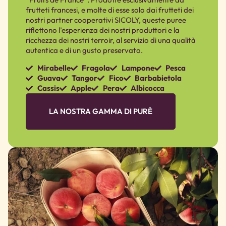
frutteti francesi, e molte di esse solo dai frutteti dei
nostri partner cooperativi SICOLY, queste puree
riflettono l’esperienza dei nostri produttori e la
ricchezza dei nostri terroir, al servizio di una qualità
autentica e di un gusto preservato.
Mirabelle
Fragola
Lampone
Pesca
Guava
Tangor
Fico
Barbabietola
Cassis
Apple
Pera
Albicocca
LA NOSTRA GAMMA DI PURÈ