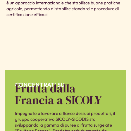
è un approccio internazionale che stabilisce buone pratiche
sco
agricole, permettendo di stabilire standard e procedure di
si 
certificazione efficaci
pro
Frutta dalla
CONCENTRATI SU
Francia a SICOLY
Impegnato a lavorare a fianco dei suoi produttori, il
gruppo cooperativo SICOLY-SICODIS sta
sviluppando la gamma di puree di frutta surgelate
“Fruits de France”. Prodotte esclusivamente da