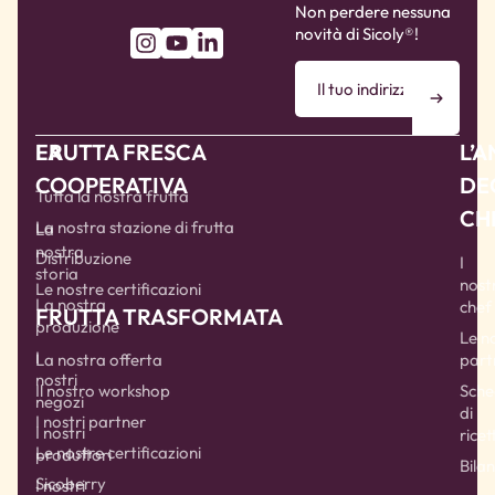
Non perdere nessuna
novità di Sicoly®!
LA
FRUTTA FRESCA
L’
COOPERATIVA
DE
Tutta la nostra frutta
CH
La nostra stazione di frutta
La
nostra
Distribuzione
I
storia
nostr
Le nostre certificazioni
La nostra
chef
FRUTTA TRASFORMATA
produzione
Le n
I
part
La nostra offerta
nostri
Sche
Il nostro workshop
negozi
di
I nostri partner
I nostri
ricet
Le nostre certificazioni
produttori
Bilan
Sicoberry
I nostri