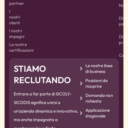
partner
Noti
I
nostri
Dive
clienti
part
I nostri
impegni
Dive
prod
Le nostre
certificazioni
Cont
Le nostre linee
STIAMO
di business
RECLUTANDO
Posizioni da
ricoprire
Entrare a far parte di SICOLY-
Domanda non
richiesta
SICODIS significa unirsi a
Applicazione
un’azienda dinamica e innovativa,
stagionale
ma anche impegnata a