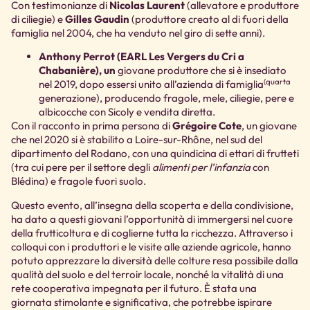
Con testimonianze di
Nicolas Laurent
(allevatore e produttore
di ciliegie) e
Gilles Gaudin
(produttore creato al di fuori della
famiglia nel 2004, che ha venduto nel giro di sette anni).
Anthony Perrot (EARL Les Vergers du Cri a
Chabanière), un
giovane produttore che si è insediato
(quarta
nel 2019, dopo essersi unito all’azienda di famiglia
generazione), producendo fragole, mele, ciliegie, pere e
albicocche con Sicoly e vendita diretta.
Con il racconto in prima persona di
Grégoire Cote
, un giovane
che nel 2020 si è stabilito a Loire-sur-Rhône, nel sud del
dipartimento del Rodano, con una quindicina di ettari di frutteti
(tra cui pere per il settore degli
alimenti per l’infanzia
con
Blédina) e fragole fuori suolo.
Questo evento, all’insegna della scoperta e della condivisione,
ha dato a questi giovani l’opportunità di immergersi nel cuore
della frutticoltura e di coglierne tutta la ricchezza. Attraverso i
colloqui con i produttori e le visite alle aziende agricole, hanno
potuto apprezzare la diversità delle colture resa possibile dalla
qualità del suolo e del terroir locale, nonché la vitalità di una
rete cooperativa impegnata per il futuro. È stata una
giornata stimolante e significativa, che potrebbe ispirare