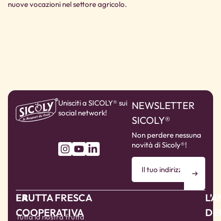
nuove vocazioni nel settore agricolo.
Unisciti a SICOLY® sui
NEWSLETTER
social network!
SICOLY®
Non perdere nessuna
novità di Sicoly®!
LA
FRUTTA FRESCA
L’
COOPERATIVA
DE
Tutta la nostra frutta