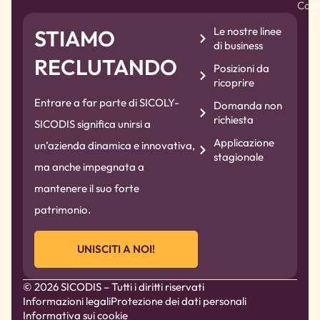
Cont
Le nostre linee
STIAMO
di business
RECLUTANDO
Posizioni da
ricoprire
Entrare a far parte di SICOLY-
Domanda non
richiesta
SICODIS significa unirsi a
Applicazione
un’azienda dinamica e innovativa,
stagionale
ma anche impegnata a
mantenere il suo forte
patrimonio.
UNISCITI A NOI!
© 2026 SICODIS – Tutti i diritti riservati
Informazioni legali
Protezione dei dati personali
Informativa sui cookie