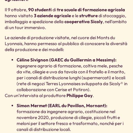
Il 9 ottobre,
90 studenti
di
tre scuole di formazione agricola
hanno visitato
3 aziende agricole
e le
strutture
di stoccaggio,
imballaggio e spedizione della
cooperativa Sicoly
, nell’ambito
di un tour immersivo.
Le aziende di produzione visitate, nel cuore dei Monts du
Lyonnais, hanno permesso al pubblico di conoscere la diversità
della produzione e dei modelli:
Céline Sivignon (GAEC du Guillermin a Messimy):
ingegnere agrario di formazione, coltiva mele, pesche
da vite, ciliegie e uva da tavola con il fratello e il marito,
per i canali di distribuzione lunghi (supermercati) e locali
(rete di negozi Terres Lyonnaises sviluppata da Sicoly® in
collaborazione con Cerise et Potiron).
Con un’intervista al produttore
Philippe Goy
.
Simon Mermet (EARL du Pavillon, Mornant):
formazione da ingegnere agrario, costituzione nel
novembre 2020, produzione di ciliegie, piccoli frutti e
meloni per il settore fresco e trasformato, nonché per i
canali di distribuzione locali.