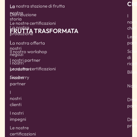
CH
La nostra stazione di frutta
La
nostra
Distribuzione
I
storia
nostr
Le nostre certificazioni
La nostra
chef
FRUTTA TRASFORMATA
produzione
Le n
I
part
La nostra offerta
nostri
Sche
Il nostro workshop
negozi
di
I nostri partner
I nostri
ricet
Le nostre certificazioni
produttori
Bilan
Sicoberry
I nostri
partner
Noti
I
nostri
Dive
clienti
part
I nostri
impegni
Dive
prod
Le nostre
certificazioni