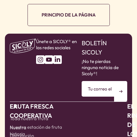
PRINCIPIO DE LA PÁGINA
Únete a SICOLY® en
BOLETÍN
las redes sociales
SICOLY
¡No te pierdas
ninguna noticia de
Sicoly®!
LA
FRUTA FRESCA
EL
COOPERATIVA
RI
Toda nuestra fruta
DE
Nuestra estación de fruta
Nuestra
LO
historia
Distribución