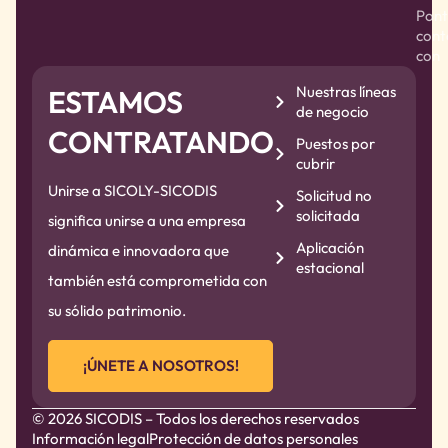
Pont
cont
con
Nuestras líneas
ESTAMOS
de negocio
CONTRATANDO
Puestos por
cubrir
Unirse a SICOLY-SICODIS
Solicitud no
solicitada
significa unirse a una empresa
Aplicación
dinámica e innovadora que
estacional
también está comprometida con
su sólido patrimonio.
¡ÚNETE A NOSOTROS!
© 2026 SICODIS – Todos los derechos reservados
Información legal
Protección de datos personales