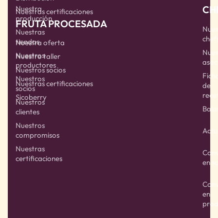
CH
Nuestra
Nuestras certificaciones
producción
FRUTA PROCESADA
Nues
Nuestras
chef
tiendas
Nuestra oferta
Nues
Nuestros
Nuestro taller
asoc
productores
Nuestros socios
Fich
Nuestros
Nuestras certificaciones
de
socios
rece
Sicoberry
Nuestros
Bala
clientes
Nuestros
Actu
compromisos
Nuestras
Conv
certificaciones
en s
Conv
en
prod