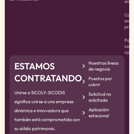
en s
Conv
en
prod
Pont
cont
con
Nuestras líneas
ESTAMOS
de negocio
CONTRATANDO
Puestos por
cubrir
Unirse a SICOLY-SICODIS
Solicitud no
solicitada
significa unirse a una empresa
Aplicación
dinámica e innovadora que
estacional
también está comprometida con
su sólido patrimonio.