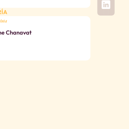
RÍA
ista
ne Chanavat