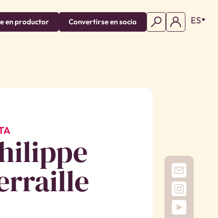
ES
e en productor
Convertirse en socio
TA
hilippe
erraille