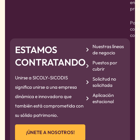
en
prod
Pont
cont
con
Nuestras líneas
ESTAMOS
de negocio
CONTRATANDO
Puestos por
cubrir
Unirse a SICOLY-SICODIS
Solicitud no
solicitada
significa unirse a una empresa
Aplicación
dinámica e innovadora que
estacional
también está comprometida con
su sólido patrimonio.
¡ÚNETE A NOSOTROS!