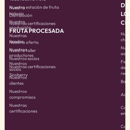
DE
Nuestra estación de fruta
Nuestra
LO
historia
Distribución
CH
Nuestra
Nuestras certificaciones
producción
FRUTA PROCESADA
Nues
Nuestras
chef
tiendas
Nuestra oferta
Nues
Nuestros
Nuestro taller
asoc
productores
Nuestros socios
Fich
Nuestros
Nuestras certificaciones
de
socios
rece
Sicoberry
Nuestros
Bala
clientes
Nuestros
Actu
compromisos
Nuestras
Conv
certificaciones
en s
Conv