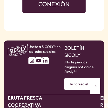
CONEXIÓN
Únete a SICOLY® en
BOLETÍN
las redes sociales
SICOLY
¡No te pierdas
ninguna noticia de
Sicoly®!
LA
FRUTA FRESCA
EL
COOPERATIVA
RI
Toda nuestra fruta