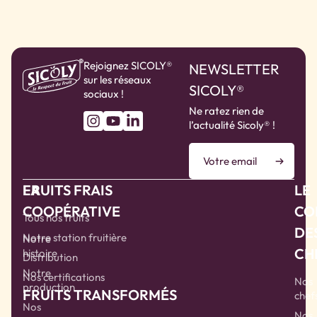
Rejoignez SICOLY®
NEWSLETTER
sur les réseaux
SICOLY®
sociaux !
Ne ratez rien de
l’actualité Sicoly® !
LA
FRUITS FRAIS
LE
COOPÉRATIVE
CO
Tous nos fruits
DE
Notre station fruitière
Notre
CH
histoire
Distribution
Notre
Nos certifications
Nos
production
FRUITS TRANSFORMÉS
chef
Nos
Nos