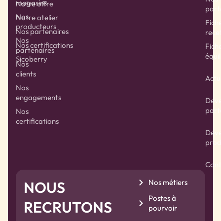
magasins
Notre offre
part
Nos
Notre atelier
Fich
producteurs
Nos partenaires
rece
Nos
Nos certifications
Fich
partenaires
équil
Sicoberry
Nos
clients
Actu
Nos
engagements
Deve
part
Nos
certifications
Deve
prod
Cont
Nos métiers
NOUS
Postes à
RECRUTONS
pourvoir