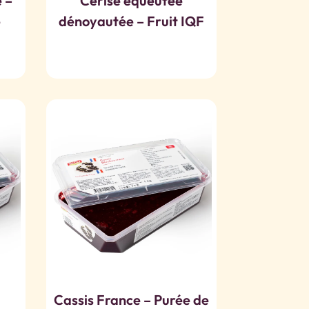
 –
Cerise équeutée
é
dénoyautée – Fruit IQF
Cassis France – Purée de