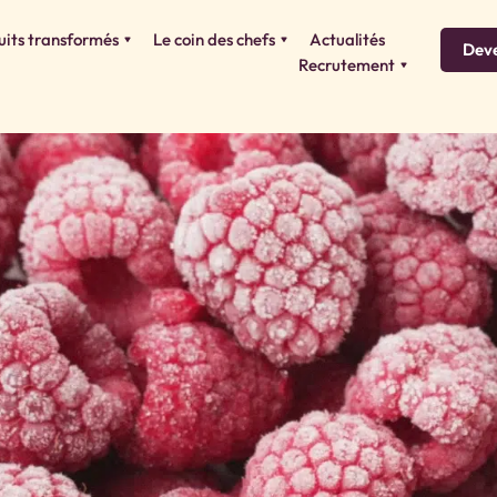
uits transformés
Le coin des chefs
Actualités
Deve
Recrutement