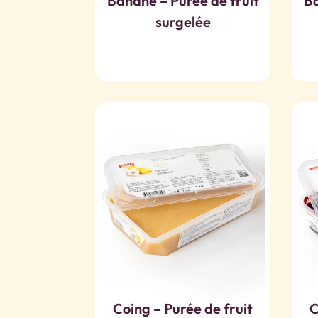
Banane – Purée de fruit
B
surgelée
Coing – Purée de fruit
C