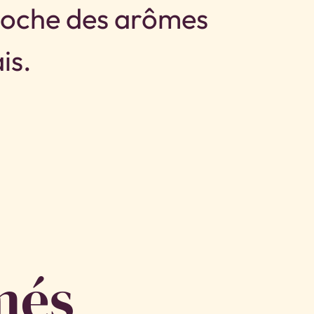
proche des arômes
is.
més