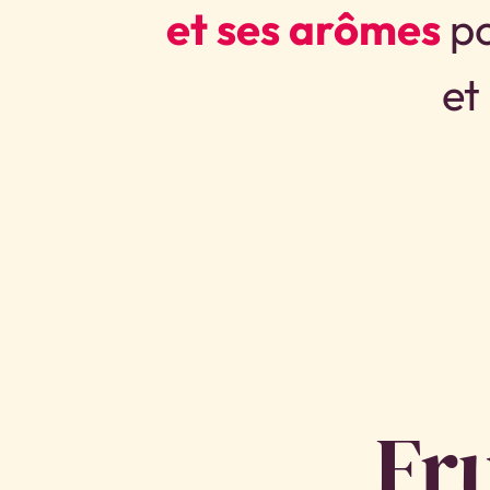
et ses arômes
po
et
Fr