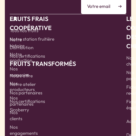
LA
FRUITS FRAIS
LE
COOPÉRATIVE
CO
Tous nos fruits
DE
Notre station fruitière
Notre
CH
histoire
Distribution
Notre
Nos certifications
Nos
production
FRUITS TRANSFORMÉS
chef
Nos
Nos
magasins
Notre offre
part
Nos
Notre atelier
Fich
producteurs
Nos partenaires
rece
Nos
Nos certifications
Fich
partenaires
équil
Sicoberry
Nos
clients
Actu
Nos
engagements
Deve