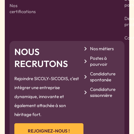
part
Nos
certifications
Deve
prod
Cont
Nos métiers
NOUS
Postes à
RECRUTONS
pourvoir
Candidature
Rejoindre SICOLY-SICODIS, c’est
spontanée
intégrer une entreprise
Candidature
saisonnière
dynamique, innovante et
également attachée à son
héritage fort.
REJOIGNEZ-NOUS !