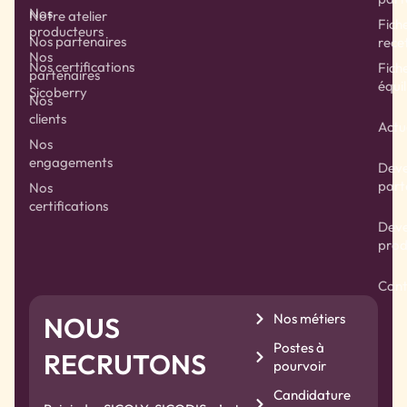
Nos
Notre atelier
Fich
producteurs
Nos partenaires
rece
Nos
Nos certifications
Fich
partenaires
équil
Sicoberry
Nos
clients
Actu
Nos
engagements
Deve
part
Nos
certifications
Deve
prod
Cont
Nos métiers
NOUS
Postes à
RECRUTONS
pourvoir
Candidature