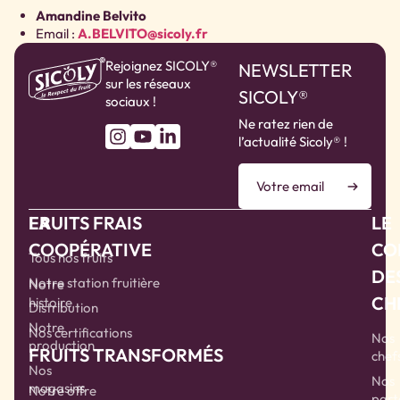
Amandine Belvito
Email :
A.BELVITO@sicoly.fr
Rejoignez SICOLY®
NEWSLETTER
sur les réseaux
SICOLY®
sociaux !
Ne ratez rien de
l’actualité Sicoly® !
LA
FRUITS FRAIS
LE
COOPÉRATIVE
CO
Tous nos fruits
DE
Notre station fruitière
Notre
CH
histoire
Distribution
Notre
Nos certifications
Nos
production
FRUITS TRANSFORMÉS
chef
Nos
Nos
magasins
Notre offre
part