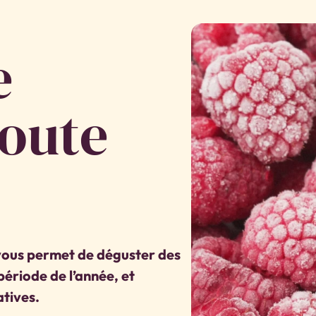
e
oute
vous permet de déguster des
 période de l’année, et
atives.