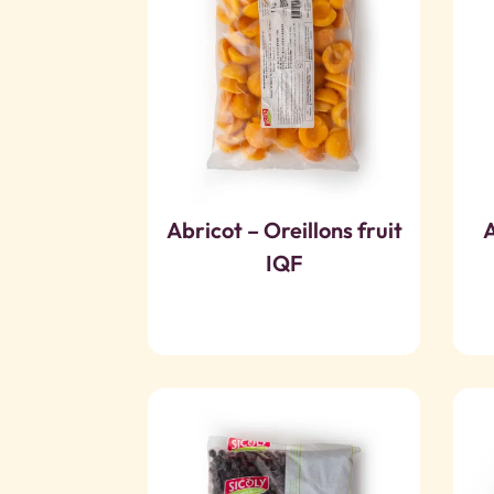
Abricot – Oreillons fruit
A
IQF