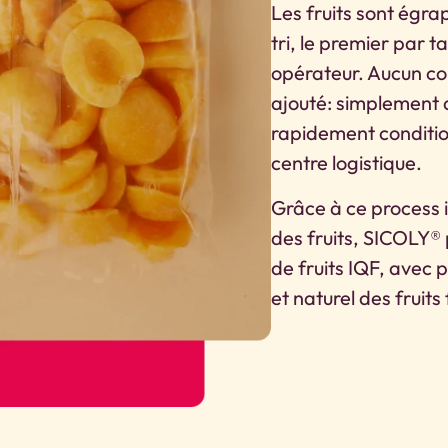
Les fruits sont égr
tri, le premier par t
opérateur. Aucun con
ajouté: simplement de
rapidement conditio
centre logistique.
Grâce à ce process in
des fruits, SICOLY®
de fruits IQF, avec 
et naturel des fruits 