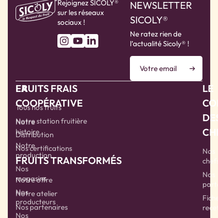
Rejoignez SICOLY®
NEWSLETTER
sur les réseaux
SICOLY®
sociaux !
Ne ratez rien de
l’actualité Sicoly® !
LA
FRUITS FRAIS
LE
COOPÉRATIVE
CO
Tous nos fruits
DE
Notre station fruitière
Notre
CH
histoire
Distribution
Notre
Nos certifications
Nos
production
FRUITS TRANSFORMÉS
chef
Nos
Nos
magasins
Notre offre
part
Nos
Notre atelier
Fich
producteurs
Nos partenaires
rece
Nos