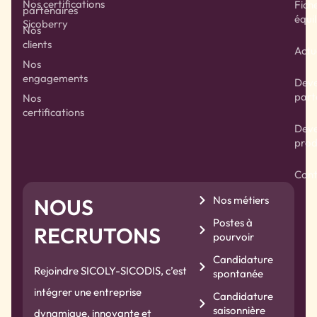
Nos certifications
Fich
partenaires
équil
Sicoberry
Nos
clients
Actu
Nos
engagements
Deve
part
Nos
certifications
Deve
prod
Cont
Nos métiers
NOUS
Postes à
RECRUTONS
pourvoir
Candidature
Rejoindre SICOLY-SICODIS, c’est
spontanée
intégrer une entreprise
Candidature
saisonnière
dynamique, innovante et