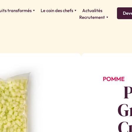
uits transformés
Le coin des chefs
Actualités
Deve
Recrutement
POMME
G
C