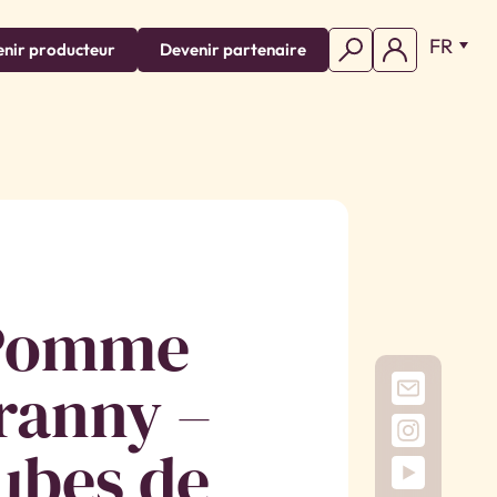
FR
nir producteur
Devenir partenaire
Pomme
ranny –
ubes de