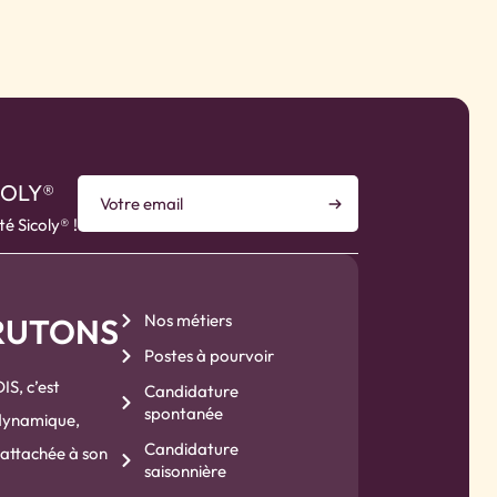
COLY®
té Sicoly® !
Nos métiers
RUTONS
Postes à pourvoir
S, c’est
Candidature
spontanée
 dynamique,
Candidature
attachée à son
saisonnière