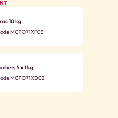
ENT
rac 10 kg
ode MCPO71XF03
achets 5 x 1 kg
ode MCPO71XD02