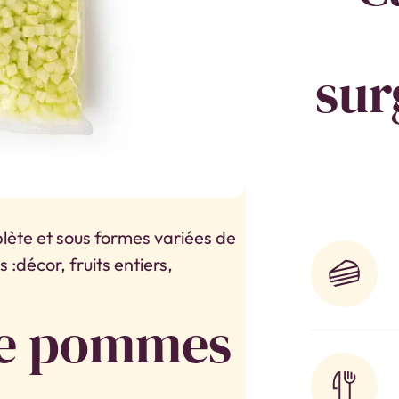
sur
te et sous formes variées de
s :décor, fruits entiers,
de pommes