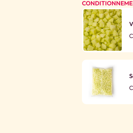
CONDITIONNEM
V
C
S
C