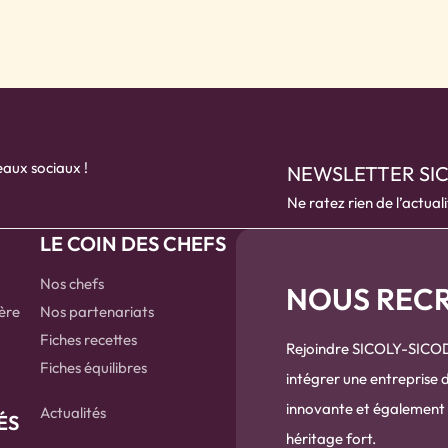
eaux sociaux !
NEWSLETTER SI
Ne ratez rien de l’actuali
S
LE COIN DES CHEFS
Nos chefs
NOUS REC
ière
Nos partenariats
Fiches recettes
Rejoindre SICOLY-SICODI
Fiches équilibres
intégrer une entreprise
innovante et également 
Actualités
ÉS
héritage fort.