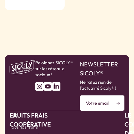
Rejoignez SICOLY®
NEWSLETTER
sur les réseaux
SICOLY®
sociaux !
Ne ratez rien de
l’actualité Sicoly® !
LA
FRUITS FRAIS
LE
COOPÉRATIVE
CO
Tous nos fruits
DE