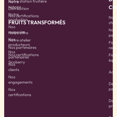
Notre station fruitière
Notre
CH
histoire
Distribution
Notre
Nos certifications
Nos
production
FRUITS TRANSFORMÉS
chef
Nos
Nos
magasins
Notre offre
part
Nos
Notre atelier
Fich
producteurs
Nos partenaires
rece
Nos
Nos certifications
Fich
partenaires
équil
Sicoberry
Nos
clients
Actu
Nos
engagements
Deve
part
Nos
certifications
Deve
prod