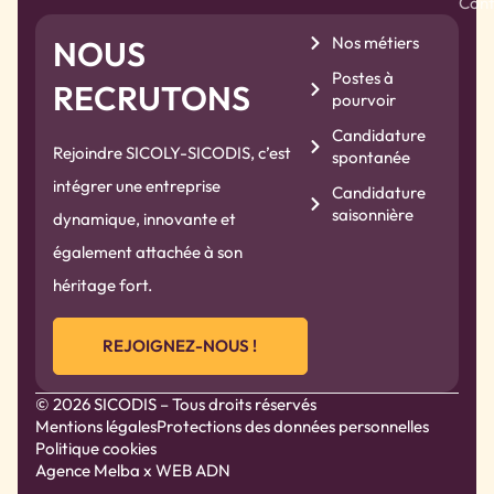
Cont
Nos métiers
NOUS
Postes à
RECRUTONS
pourvoir
Candidature
Rejoindre SICOLY-SICODIS, c’est
spontanée
intégrer une entreprise
Candidature
saisonnière
dynamique, innovante et
également attachée à son
héritage fort.
REJOIGNEZ-NOUS !
© 2026 SICODIS – Tous droits réservés
Mentions légales
Protections des données personnelles
Politique cookies
Agence Melba
x WEB ADN