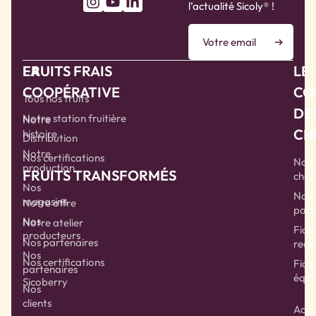
l’actualité Sicoly® !
LA
FRUITS FRAIS
LE
COOPÉRATIVE
CO
Tous nos fruits
DE
Notre station fruitière
Notre
CH
histoire
Distribution
Notre
Nos certifications
Nos
production
FRUITS TRANSFORMÉS
chef
Nos
Nos
magasins
Notre offre
part
Nos
Notre atelier
Fich
producteurs
Nos partenaires
rece
Nos
Nos certifications
Fich
partenaires
équil
Sicoberry
Nos
clients
Actu