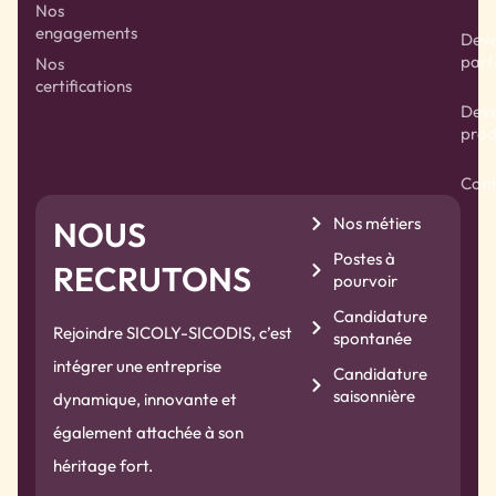
Nos
engagements
Deve
part
Nos
certifications
Deve
prod
Cont
Nos métiers
NOUS
Postes à
RECRUTONS
pourvoir
Candidature
Rejoindre SICOLY-SICODIS, c’est
spontanée
intégrer une entreprise
Candidature
saisonnière
dynamique, innovante et
également attachée à son
héritage fort.