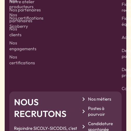
Nos
Notre atelier
Fich
producteurs
Nos partenaires
rece
Nos
Nos certifications
Fich
partenaires
équil
Sicoberry
Nos
clients
Actu
Nos
engagements
Deve
part
Nos
certifications
Deve
prod
Cont
Nos métiers
NOUS
Postes à
RECRUTONS
pourvoir
Candidature
Rejoindre SICOLY-SICODIS, c’est
spontanée