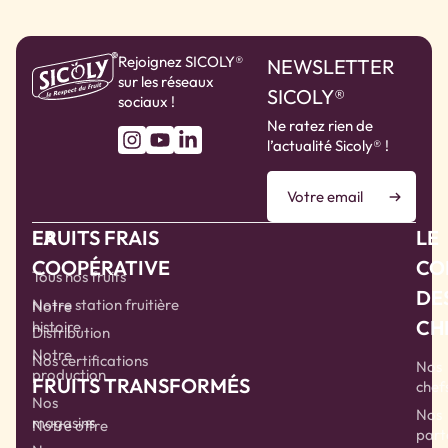
Rejoignez SICOLY®
NEWSLETTER
sur les réseaux
SICOLY®
sociaux !
Ne ratez rien de
l’actualité Sicoly® !
LA
FRUITS FRAIS
LE
COOPÉRATIVE
CO
Tous nos fruits
DE
Notre station fruitière
Notre
CH
histoire
Distribution
Notre
Nos certifications
Nos
production
FRUITS TRANSFORMÉS
chef
Nos
Nos
magasins
Notre offre
part