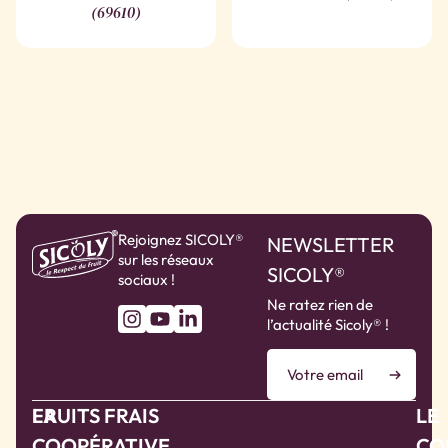
(69610)
Rejoignez SICOLY®
NEWSLETTER
sur les réseaux
SICOLY®
sociaux !
Ne ratez rien de
l’actualité Sicoly® !
LA
FRUITS FRAIS
LE
COOPÉRATIVE
CO