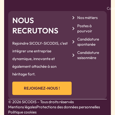
Cont
Nos métiers
NOUS
Postes à
RECRUTONS
pourvoir
Candidature
Rejoindre SICOLY-SICODIS, c’est
spontanée
intégrer une entreprise
Candidature
saisonnière
dynamique, innovante et
également attachée à son
héritage fort.
REJOIGNEZ-NOUS !
© 2026 SICODIS – Tous droits réservés
Mentions légales
Protections des données personnelles
Politique cookies