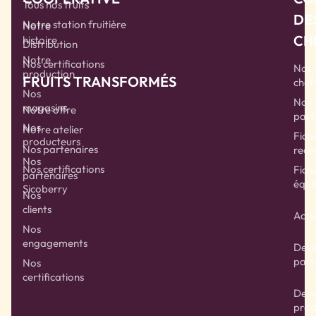
Tous nos fruits
DE
Notre station fruitière
Notre
CH
histoire
Distribution
Notre
Nos certifications
Nos
production
FRUITS TRANSFORMÉS
chef
Nos
Nos
magasins
Notre offre
part
Nos
Notre atelier
Fich
producteurs
Nos partenaires
rece
Nos
Nos certifications
Fich
partenaires
équil
Sicoberry
Nos
clients
Actu
Nos
engagements
Deve
part
Nos
certifications
Deve
prod