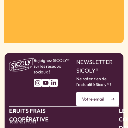
Rejoignez SICOLY®
NEWSLETTER
sur les réseaux
SICOLY®
sociaux !
Ne ratez rien de
l’actualité Sicoly® !
LA
FRUITS FRAIS
LE
COOPÉRATIVE
CO
Tous nos fruits
DE