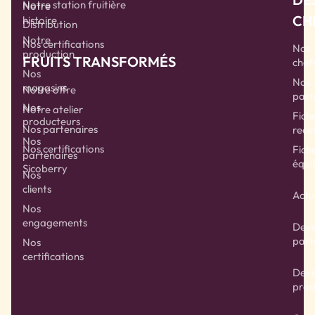
Notre station fruitière
Notre
CH
histoire
Distribution
Notre
Nos certifications
Nos
production
FRUITS TRANSFORMÉS
chef
Nos
Nos
magasins
Notre offre
part
Nos
Notre atelier
Fich
producteurs
Nos partenaires
rece
Nos
Nos certifications
Fich
partenaires
équil
Sicoberry
Nos
clients
Actu
Nos
engagements
Deve
part
Nos
certifications
Deve
prod