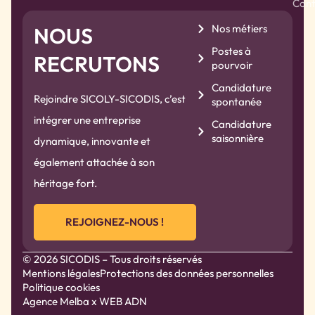
Cont
Nos métiers
NOUS
Postes à
RECRUTONS
pourvoir
Candidature
Rejoindre SICOLY-SICODIS, c’est
spontanée
intégrer une entreprise
Candidature
saisonnière
dynamique, innovante et
également attachée à son
héritage fort.
REJOIGNEZ-NOUS !
© 2026 SICODIS – Tous droits réservés
Mentions légales
Protections des données personnelles
Politique cookies
Agence Melba
x WEB ADN