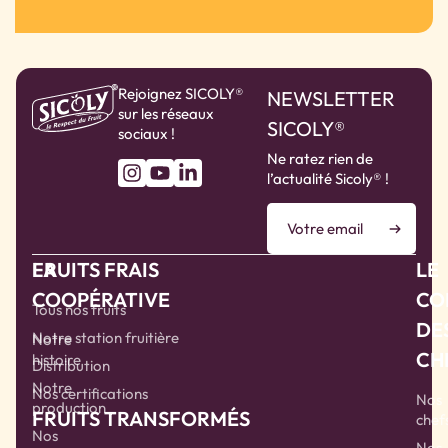
Rejoignez SICOLY®
NEWSLETTER
sur les réseaux
SICOLY®
sociaux !
Ne ratez rien de
l’actualité Sicoly® !
LA
FRUITS FRAIS
LE
COOPÉRATIVE
CO
Tous nos fruits
DE
Notre station fruitière
Notre
CH
histoire
Distribution
Notre
Nos certifications
Nos
production
FRUITS TRANSFORMÉS
chef
Nos
Nos