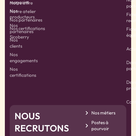
magasins
Notre offre
part
Nos
Notre atelier
Fich
producteurs
Nos partenaires
rece
Nos
Nos certifications
Fich
partenaires
équil
Sicoberry
Nos
clients
Actu
Nos
engagements
Deve
part
Nos
certifications
Deve
prod
Cont
Nos métiers
NOUS
Postes à
RECRUTONS
pourvoir