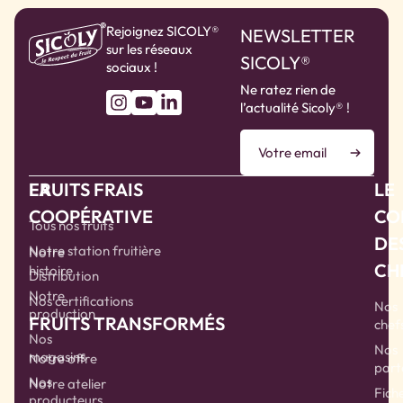
Rejoignez SICOLY®
NEWSLETTER
sur les réseaux
SICOLY®
sociaux !
Ne ratez rien de
l’actualité Sicoly® !
LA
FRUITS FRAIS
LE
COOPÉRATIVE
CO
Tous nos fruits
DE
Notre station fruitière
Notre
CH
histoire
Distribution
Notre
Nos certifications
Nos
production
FRUITS TRANSFORMÉS
chef
Nos
Nos
magasins
Notre offre
part
Nos
Notre atelier
Fich
producteurs