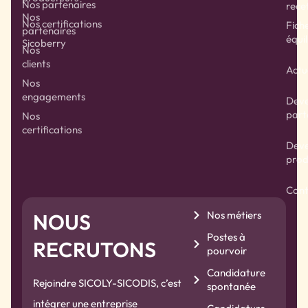
Nos partenaires
rece
Nos
Nos certifications
Fich
partenaires
équil
Sicoberry
Nos
clients
Actu
Nos
engagements
Deve
part
Nos
certifications
Deve
prod
Cont
Nos métiers
NOUS
Postes à
RECRUTONS
pourvoir
Candidature
Rejoindre SICOLY-SICODIS, c’est
spontanée
intégrer une entreprise