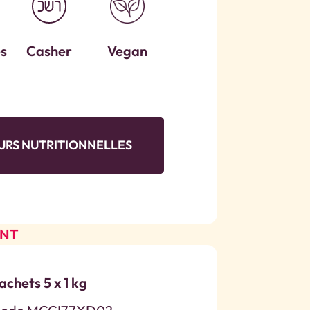
es
Casher
Vegan
URS NUTRITIONNELLES
ENT
achets 5 x 1 kg