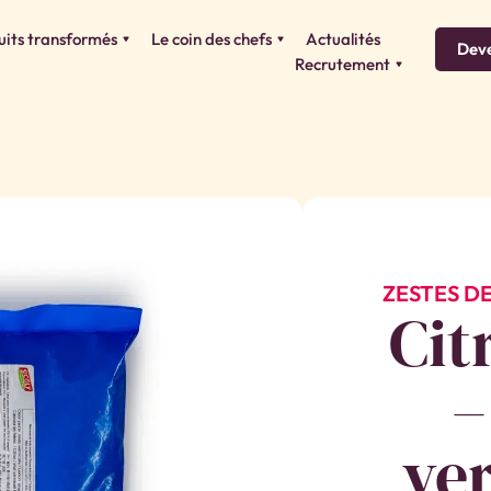
uits transformés
Le coin des chefs
Actualités
Deve
Recrutement
ZESTES D
Cit
–
ve