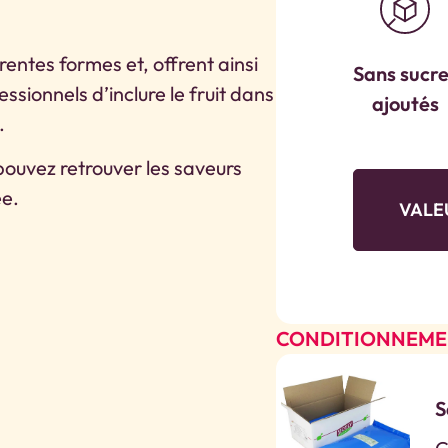
érentes formes et, offrent ainsi
Sans sucr
ssionnels d’inclure le fruit dans
ajoutés
.
pouvez retrouver les saveurs
ée.
VALE
CONDITIONNEM
S