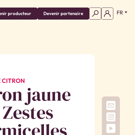
FR
nir producteur
Devenir partenaire
E CITRON
ron jaune
 Zestes
rmicelles