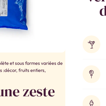
d
te et sous formes variées de
s :décor, fruits entiers,
une zeste