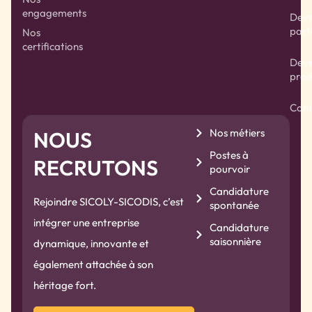
engagements
Deve
part
Nos
certifications
Deve
prod
Cont
Nos métiers
NOUS
Postes à
RECRUTONS
pourvoir
Candidature
Rejoindre SICOLY-SICODIS, c’est
spontanée
intégrer une entreprise
Candidature
saisonnière
dynamique, innovante et
également attachée à son
héritage fort.