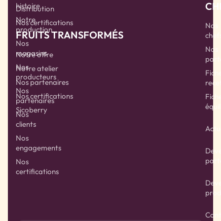
CH
histoire
Distribution
Notre
Nos certifications
Nos
production
FRUITS TRANSFORMÉS
chef
Nos
Nos
magasins
Notre offre
part
Nos
Notre atelier
Fich
producteurs
Nos partenaires
rece
Nos
Nos certifications
Fich
partenaires
équil
Sicoberry
Nos
clients
Actu
Nos
engagements
Deve
part
Nos
certifications
Deve
prod
Cont