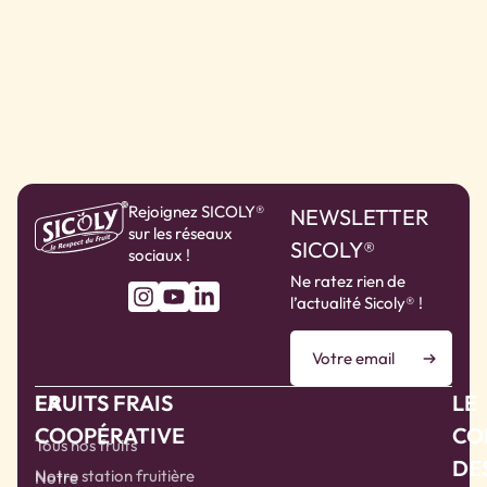
Rejoignez SICOLY®
NEWSLETTER
sur les réseaux
SICOLY®
sociaux !
Ne ratez rien de
l’actualité Sicoly® !
LA
FRUITS FRAIS
LE
COOPÉRATIVE
CO
Tous nos fruits
DE
Notre station fruitière
Notre